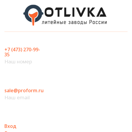
Перейти
к
содержимому
+7 (473) 270-99-
35
Наш номер
sale@proform.ru
Наш email
Вход