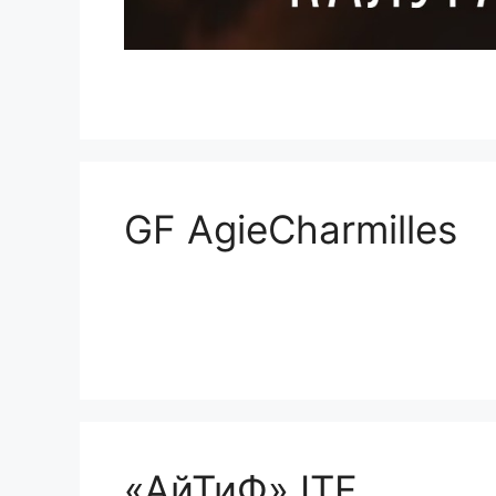
GF AgieCharmilles
«АйТиФ» ITF