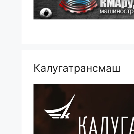
Калугатрансмаш