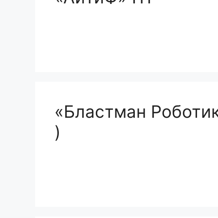
«Бластман Роботикс
)