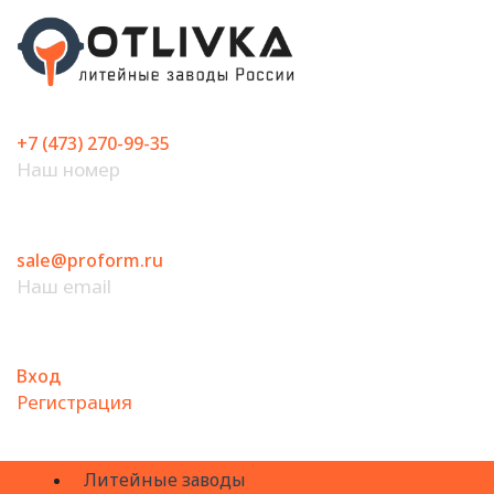
Перейти
к
содержимому
+7 (473) 270-99-35
Наш номер
sale@proform.ru
Наш email
Вход
Регистрация
Литейные заводы