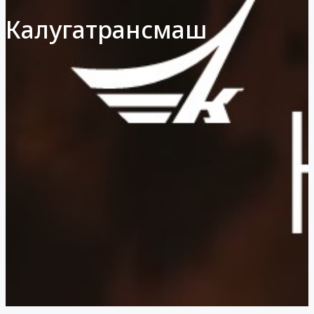
Калугатрансмаш