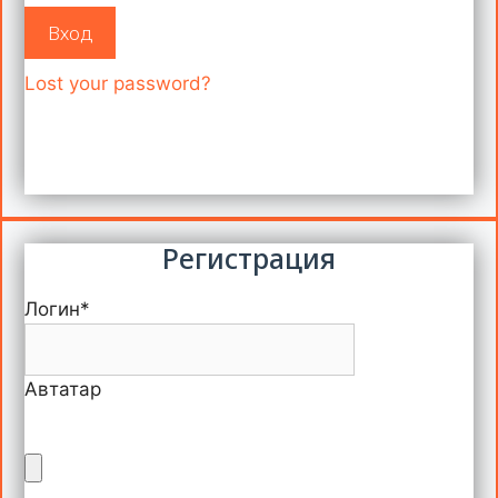
Вход
Lost your password?
Регистрация
Логин
*
Автатар