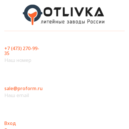
Перейти
к
содержимому
+7 (473) 270-99-
35
Наш номер
sale@proform.ru
Наш email
Вход