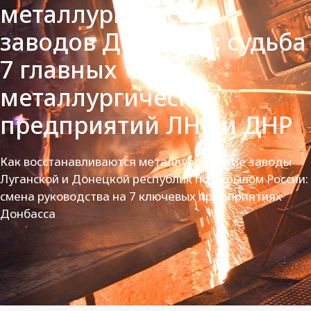
металлургических
заводов Донбасса: судьба
7 главных
металлургических
предприятий ЛНР и ДНР
Как восстанавливаются металлургические заводы
Луганской и Донецкой республик под крылом России:
смена руководства на 7 ключевых предприятиях
Донбасса