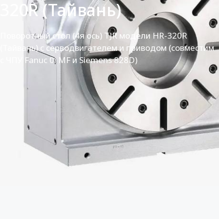
320R (Тайвань)
Поворотный стол (4я ось) TJR модели HR-320R
(Тайвань) с серводвигателем и приводом (совместим
с ЧПУ Fanuc 0i MF и Siemens 828D)