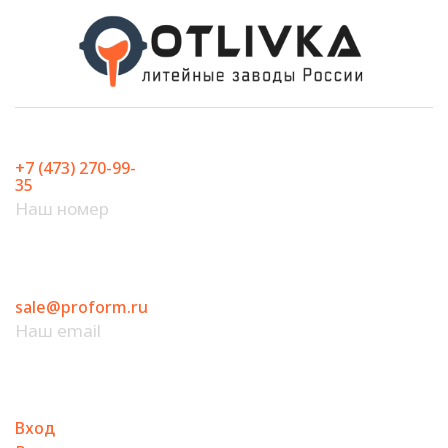
Перейти
к
содержимому
+7 (473) 270-99-
35
Наш номер
sale@proform.ru
Наш email
Вход