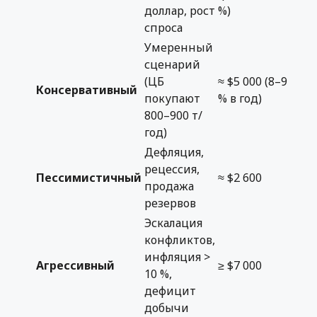
доллар, рост
%)
спроса
Умеренный
сценарий
(ЦБ
≈ $5 000 (8–9
Консервативный
покупают
% в год)
800–900 т/
год)
Дефляция,
рецессия,
Пессимистичный
≈ $2 600
продажа
резервов
Эскалация
конфликтов,
инфляция >
Агрессивный
≥ $7 000
10 %,
дефицит
добычи