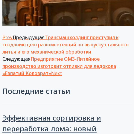
Предыдущая
Трансмашхолдинг приступил к
Prev
созданию центра компетенций по выпуску стального
литья и его механической обработки
Следующая
Предприятие ОМЗ-Литейное
производство изготовит отливки для ледокола
«Евпатий Коловрат»
Next
Последние статьи
Эффективная сортировка и
переработка лома: новый