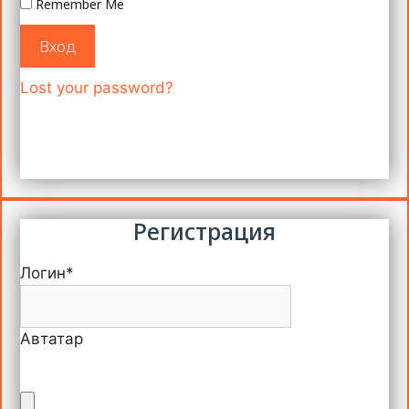
Remember Me
Вход
Lost your password?
Регистрация
Логин
*
Автатар