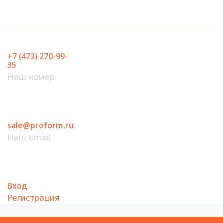
Перейти
к
содержимому
+7 (473) 270-99-
35
Наш номер
sale@proform.ru
Наш email
Вход
Регистрация