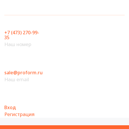
Перейти
к
содержимому
+7 (473) 270-99-
35
Наш номер
sale@proform.ru
Наш email
Вход
Регистрация