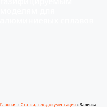
газифицируемым
моделям для
алюминиевых сплавов
Главная
»
Статьи, тех .документация
»
Заливка