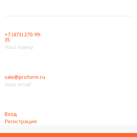
Перейти
к
содержимому
+7 (473) 270-99-
35
Наш номер
sale@proform.ru
Наш email
Вход
Регистрация