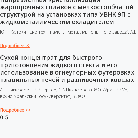
жаропрочных сплавов с мелкостолбчатой
структурой на установках типа УВНК 9П с
жидкометаллическим охладителем
Ю.Н. Калюкин (д-р техн. наук, гл. металлург опытного завода), А.В.
Подробнее >>
Сухой концентрат для быстрого
приготовления жидкого стекла и его
использование в огнеупорных футеровках
плавильных печей и разливочных ковшах
А.П.Никифоров, В.И.Гернер, С.А.Никифоров (ЗАО «Урал ВИМ»,
Южно-Уральский Госуниверситет) В ЗАО
Подробнее >>