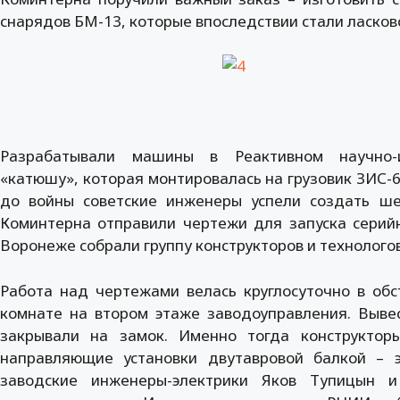
снарядов БМ-13, которые впоследствии стали ласко
Разрабатывали машины в Реактивном научно-и
«катюшу», которая монтировалась на грузовик ЗИС-6
до войны советские инженеры успели создать ше
Коминтерна отправили чертежи для запуска серийн
Воронеже собрали группу конструкторов и технологов
Работа над чертежами велась круглосуточно в об
комнате на втором этаже заводоуправления. Вывес
закрывали на замок. Именно тогда конструкто
направляющие установки двутавровой балкой – э
заводские инженеры-электрики Яков Тупицын и