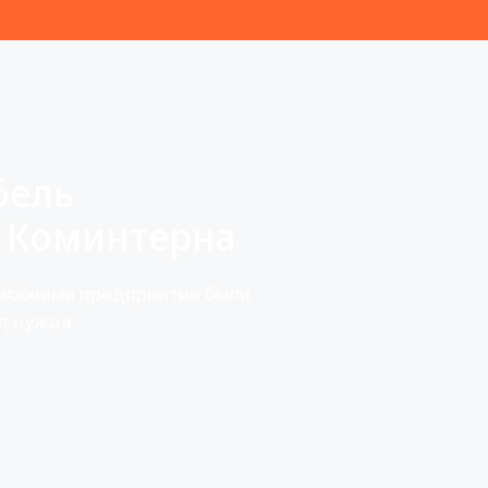
бель
 Коминтерна
рабочими предприятия были
д нужда.