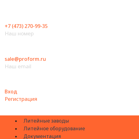
Перейти
к
содержимому
+7 (473) 270-99-35
Наш номер
sale@proform.ru
Наш email
Вход
Регистрация
Литейные заводы
Литейное оборудование
Документация