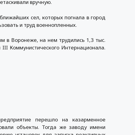
ретаскивали вручную.
ближайших сел, которых погнала в город
ьзовать и труд военнопленных.
м в Воронеже, на нем трудились 1,3 тыс.
я III Коммунистического Интернационала.
редприятие перешло на казарменное
овали объекты. Тогда же заводу имени
ерию установок для запуска реактивных