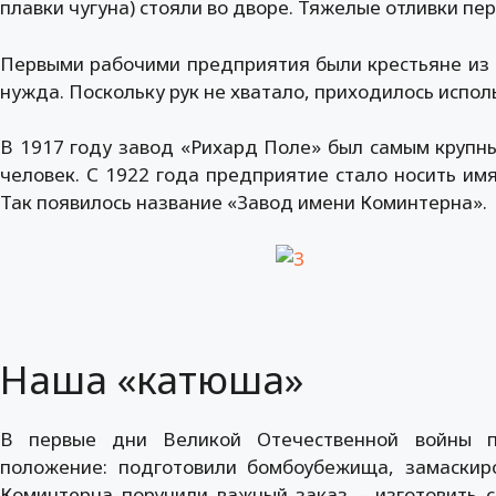
плавки чугуна) стояли во дворе. Тяжелые отливки пе
Первыми рабочими предприятия были крестьяне из 
нужда. Поскольку рук не хватало, приходилось испол
В 1917 году завод «Рихард Поле» был самым крупны
человек. С 1922 года предприятие стало носить им
Так появилось название «Завод имени Коминтерна».
Наша «катюша»
В первые дни Великой Отечественной войны п
положение: подготовили бомбоубежища, замаскир
Коминтерна поручили важный заказ – изготовить с