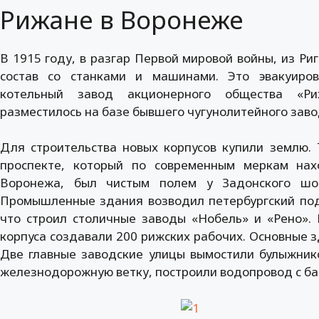
Рижане в Воронеже
В 1915 году, в разгар Первой мировой войны, из Р
состав со станками и машинами. Это эвакуиро
котельный завод акционерного общества «Р
разместилось на базе бывшего чугунолитейного заво
Для строительства новых корпусов купили землю.
проспекте, который по современным меркам на
Воронежа, был чистым полем у Задонского шос
Промышленные здания возводил петербургский подр
что строил столичные заводы «Нобель» и «Рено».
корпуса создавали 200 рижских рабочих. Основные з
Две главные заводские улицы вымостили булыжнико
железнодорожную ветку, построили водопровод с б