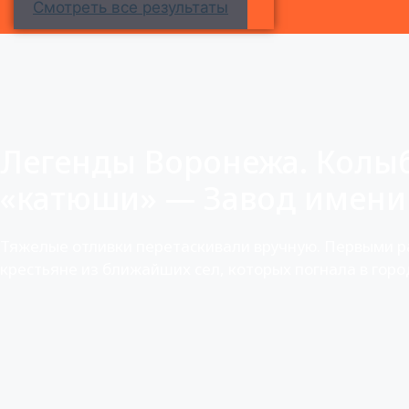
Смотреть все результаты
Легенды Воронежа. Колы
«катюши» — Завод имени
Тяжелые отливки перетаскивали вручную. Первыми 
крестьяне из ближайших сел, которых погнала в горо