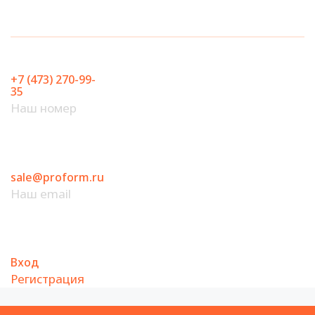
Перейти
к
содержимому
+7 (473) 270-99-
35
Наш номер
sale@proform.ru
Наш email
Вход
Регистрация