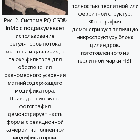
полностью перлитной или
ферритной структур.
Рис. 2. Система PQ-CGI®
Фотография
InMold подразумевает
демонстрирует типичную
использование
микроструктуру блока
регуляторов потока
цилиндров,
металла и давления, а
изготовленного из
также фильтроа для
перлитной марки ЧВГ.
обеспечения
равномерного усвоения
магнийсодержащего
модификатора.
Приведенная выше
фотография
демонстрирует часть
формы с реакционной
камерой, наполненной
модификатором.