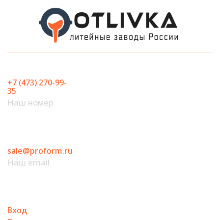
Перейти
к
содержимому
+7 (473) 270-99-
35
Наш номер
sale@proform.ru
Наш email
Вход