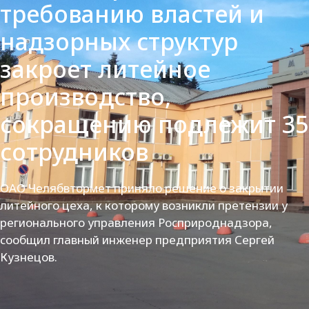
требованию властей и
надзорных структур
закроет литейное
производство,
сокращению подлежит 35
сотрудников
ОАО Челябвтормет приняло решение о закрытии
литейного цеха, к которому возникли претензии у
регионального управления Росприроднадзора,
сообщил главный инженер предприятия Сергей
Кузнецов.