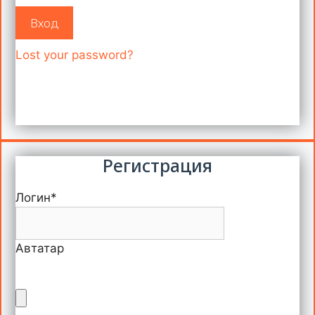
Вход
Lost your password?
Регистрация
Логин
*
Автатар