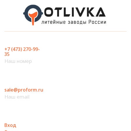
Перейти
к
содержимому
+7 (473) 270-99-
35
Наш номер
sale@proform.ru
Наш email
Вход