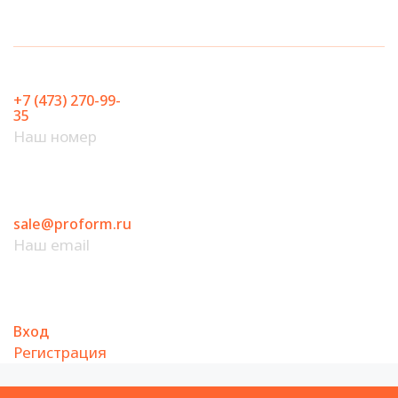
Перейти
к
содержимому
+7 (473) 270-99-
35
Наш номер
sale@proform.ru
Наш email
Вход
Регистрация