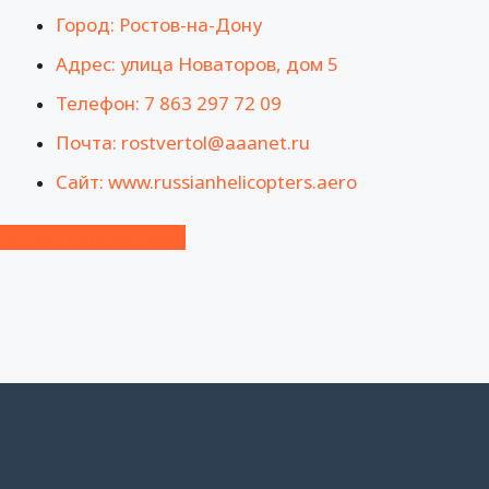
Город: Ростов-на-Дону
Адрес: улица Новаторов, дом 5
Телефон: 7 863 297 72 09
Почта: rostvertol@aaanet.ru
Сайт: www.russianhelicopters.aero
Посмотреть на карте