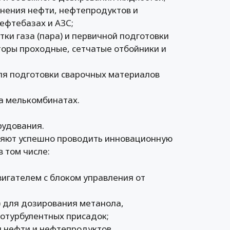
анения нефти, нефтепродуктов и
ефтебазах и АЗС;
ки газа (пара) и первичной подготовки
торы проходные, сетчатые отбойники и
ля подготовки сварочных материалов
на мелькомбинатах.
рудования.
ляют успешно проводить инновационную
 том числе:
игателем с блоком управления от
) для дозирования метанола,
вотурбулентных присадок;
я нефти и нефтепродуктов