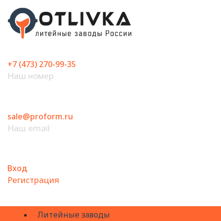
Перейти
к
содержимому
+7 (473) 270-99-35
Наш номер
sale@proform.ru
Наш email
Вход
Регистрация
Литейные заводы