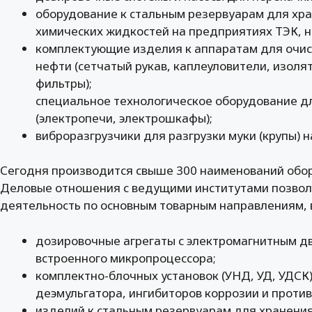
оборудование к стальным резервуарам для хр
химических жидкостей на предприятиях ТЭК, н
комплектующие изделия к аппаратам для очист
нефти (сетчатый рукав, каплеуловители, изоля
фильтры);
специальное технологическое оборудование д
(электропечи, электрошкафы);
виброразгрузчики для разгрузки муки (крупы) 
Сегодня производится свыше 300 наименований обо
Деловые отношения с ведущими институтами позво
деятельность по основным товарным направлениям, в
дозировочные агрегаты с электромагнитным дв
встроенного микропроцессора;
комплектно-блочных установок (УНД, УД, УДСК
деэмульгатора, ингибиторов коррозии и проти
изделий к стальным резервуарам для хранени