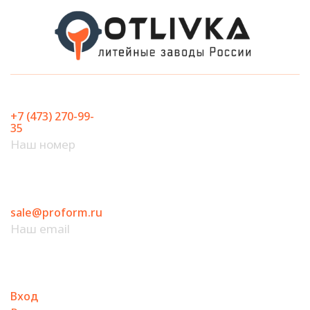
Перейти
к
содержимому
+7 (473) 270-99-
35
Наш номер
sale@proform.ru
Наш email
Вход