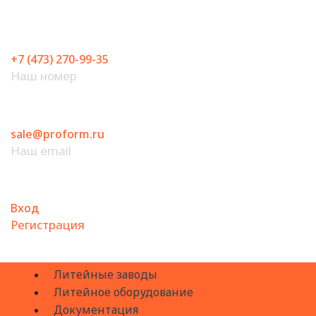
Перейти
к
содержимому
+7 (473) 270-99-35
Наш номер
sale@proform.ru
Наш email
Вход
Регистрация
Литейные заводы
Литейное оборудование
Документация