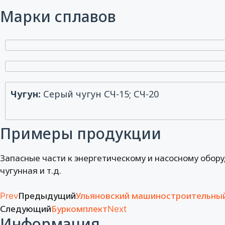
Марки сплавов
Чугун:
Серый чугун СЧ-15; СЧ-20
Примеры продукции
Запасные части к энергетическому и насосному обор
чугунная и т.д.
Предыдущий
Ульяновский машиностроительны
Prev
Следующий
Буркомплект
Next
Информация