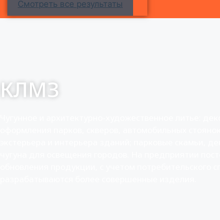
Смотреть все результаты
КЛМЗ
Чугунное и архитектурно-художественное литье: дек
оформления парков, скверов, автомобильных стояно
экстерьера и интерьера зданий; парковые скамьи, д
чугуна для освещения городов. На предприятии пост
обновления продукции, с учетом потребительского с
разрабатываются более совершенные изделия.