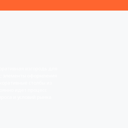
оративная изгородь для
к; элементы оформления
екоративные столбы из
оянно идет процесс
проса и условий рынка