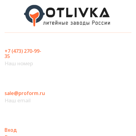
Перейти
к
содержимому
+7 (473) 270-99-
35
Наш номер
sale@proform.ru
Наш email
Вход