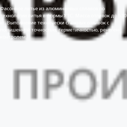
Фасонное литье из алюминиевых сплавов по
технологии литья в формы ХТС. Масса отливок до 530
кг. Выполнение технически сложных отливок с
повышенной точностью, герметичностью, рентген-
контролем.