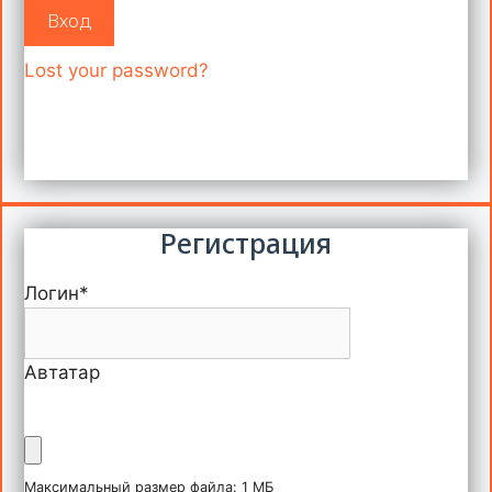
Вход
Lost your password?
Регистрация
Логин
*
Автатар
Максимальный размер файла: 1 МБ