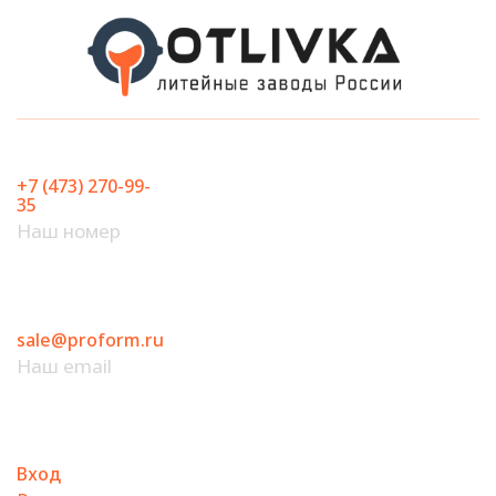
Перейти
к
содержимому
+7 (473) 270-99-
35
Наш номер
sale@proform.ru
Наш email
Вход