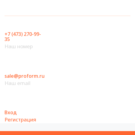
Перейти
к
содержимому
+7 (473) 270-99-
35
Наш номер
sale@proform.ru
Наш email
Вход
Регистрация