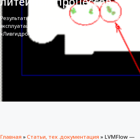
литейных процессов
Результаты экспериментально-промышленной
эксплуатации пакета LVMFlow в соединении с
«Ливгидромаш»
Главная
»
Статьи, тех .документация
»
LVMFlow —