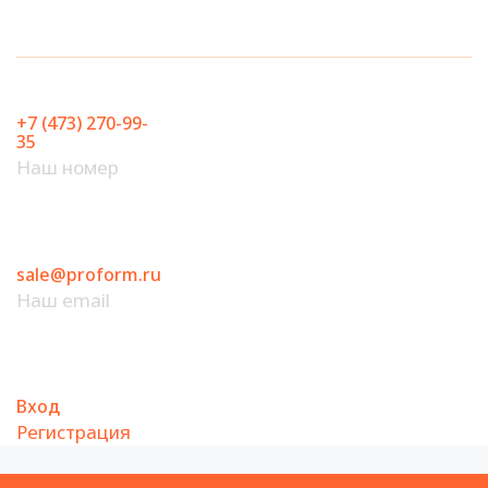
Перейти
к
содержимому
+7 (473) 270-99-
35
Наш номер
sale@proform.ru
Наш email
Вход
Регистрация