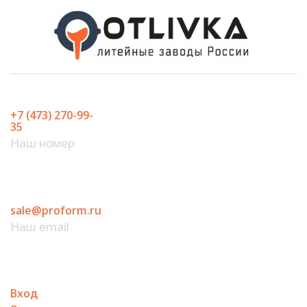
Перейти
к
содержимому
+7 (473) 270-99-
35
Наш номер
sale@proform.ru
Наш email
Вход