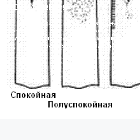
раскисления
Стали при разливке в слитки классифицируют по
трем основным типам в зависимости от степени
раскисления или, что тоже самое, по количеству
газов, выделяющихся в ходе затвердевания слитка.