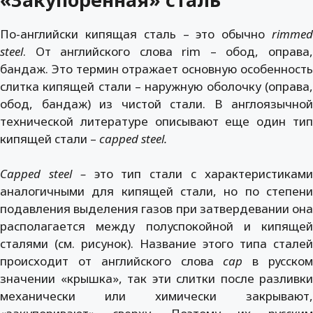
По-английски кипящая сталь – это обычно
rimmed
steel
. От английского слова rim – обод, оправа,
бандаж. Это термин отражает основную особенность
слитка кипящей стали – наружную оболочку (оправа,
обод, бандаж) из чистой стали. В англоязычной
технической литературе описывают еще один тип
кипящей стали –
capped
steel
.
С
apped
steel
–
это тип стали с характеристикам
аналогичными для кипящей стали, но по степени
подавления выделения газов при затвердевании она
располагается между полуспокойной и кипящей
сталями (см. рисунок). Название этого типа сталей
происходит от английского слова
cap
в русско
значении «крышка», так эти слитки после разливки
механически или химически закрывают,