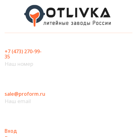
Перейти
к
содержимому
+7 (473) 270-99-
35
Наш номер
sale@proform.ru
Наш email
Вход