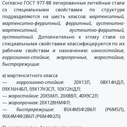
Согласно ГОСТ 977-88 легированные литейные стали
со специальными свойствами по структуре
подразделяются на шесть классов:
мартенситный,
мартенситно-ферритный, ферритный, аустенитно-
мартенситный, аустенитно-ферритный,
аустенитный
. Дополнительно к этому стали со
специальными свойствами классифицируются по их
рабочим свойствам и назначению:
износостойкие,
коррозионно-стойкие, жаропрочные, жаростойкие,
быстрорежущие
.
а) мартенситного класса
—
коррозионно-стойкие
: 20Х13Л, 08Х14НДЛ,
09Х16Н4БЛ, 09Х17Н3СЛ, 10Х12НДЛ;
—
жаростойкие
: 20Х5МЛ, 20Х8ВЛ, 40Х9С2Л;
—
жаропрочная
: 20Х12ВНМФЛ;
—
быстрорежущие
: 85Х4М5Ф2В6Л (Р6М5Л),
90Х4М4Ф2В6Л (Р6М4Ф2Л);