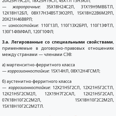
20Х25Н19С2Л, 18Х25Н19СЛ, 45Х17Г13Н3ЮЛ;
—
жаропрочные
: 35Х18Н24С2Л, 31Х19Н9МВБТЛ,
12Х18Н12БЛ, 08Х17Н34В5Т3Ю2РЛ, 15Х18Н22В6М2РЛ,
20Х21Н46В8РЛ;
—
износостойкие
: 110Г13Л, 110Г13Х2БРЛ, 110Г13ФТЛ,
130Г14ХМФАЛ, 120Г10ФЛ;
3.а. Легированные со специальными свойствами
,
применяемые в договорно-правовых отношениях
между странами — членами СЭВ:
а) мартенситно-ферритного класса
—
коррозионностойкие
: 15Х14НЛ, 08Х12Н4ГСМЛ;
б) аустенитно-ферритного класса
—
коррозионностойкие
: 12Х21Н5Г2СЛ, 12Х21Н5Г2СТЛ,
12Х21Н5Г2СМ2Л, 12Х19Н7Г2САЛ, 12Х21Н5Г2САЛ,
07Х18Н10Г2С2М2Л, 15Х18Н10Г2С2М2Л,
15Х18Н10Г2С2М2ТЛ.