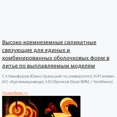
Высоко-кремнеземные силикатные
связующие для единых и
комбинированных оболочковых форм в
литье по выплавляемым моделям
С.А.Никифоров (Южно-Уральский гос.университет), К.И.Гилевич
(АО «Курганмашзавод»), А.В.Обрезков (Урал ВИМ, г.Челябинск)
Подробнее >>