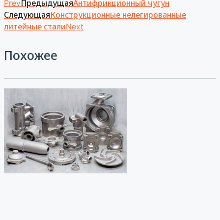
Предыдущая
Антифрикционный чугун
Prev
Следующая
Конструкционные нелегированные
литейные стали
Next
Похожее