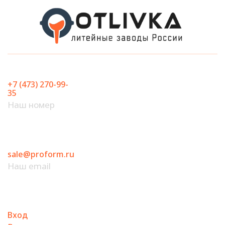
Перейти
к
содержимому
+7 (473) 270-99-
35
Наш номер
sale@proform.ru
Наш email
Вход