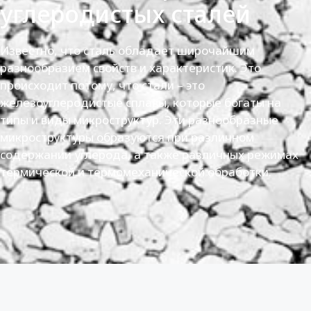
углеродистых сталей
Известно, что сталь обладает широчайшим
разнообразием свойств и характеристик. Это
происходит потому, что стали – это
железоуглеродистые сплавы, которые богаты на
типы и виды микроструктур. Эти разнообразные
микроструктуры образуются при различном
содержании углерода, а также различных режимах
термической и термомеханической обработки.