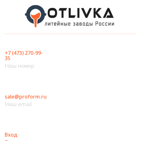
Перейти
к
содержимому
+7 (473) 270-99-
35
Наш номер
sale@proform.ru
Наш email
Вход