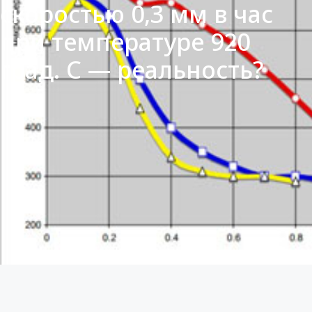
скоростью 0,3 мм в час
при температуре 920
град. С — реальность?