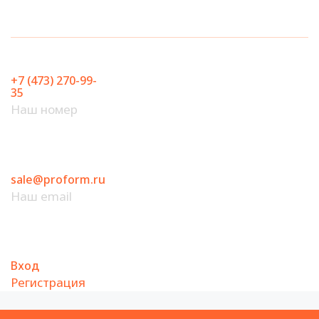
Перейти
к
содержимому
+7 (473) 270-99-
35
Наш номер
sale@proform.ru
Наш email
Вход
Регистрация