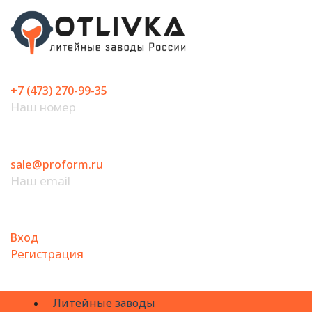
Перейти
к
содержимому
+7 (473) 270-99-35
Наш номер
sale@proform.ru
Наш email
Вход
Регистрация
Литейные заводы