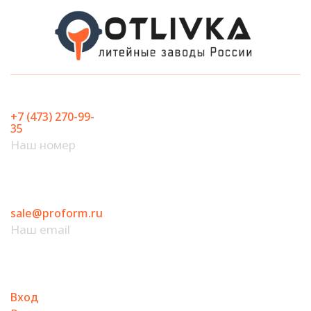
Перейти
к
содержимому
+7 (473) 270-99-
35
Наш номер
sale@proform.ru
Наш email
Вход