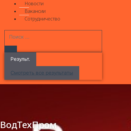
Новости
Вакансии
Сотрудничество
Результ.
Смотреть все результаты
ВодТехПром