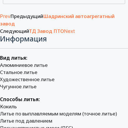
Предыдущий
Шадринский автоагрегатный
Prev
завод
Следующий
ТД Завод ПТО
Next
Информация
Вид литья:
Алюминиевое литье
Стальное литье
Художественное литье
Чугунное литье
Способы литья:
Кокиль
Литье по выплавляемым моделям (точное литье)
Литье под давлением
Песчаноглинистые смеси (ПГС)