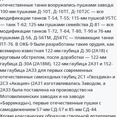
отечественные танки вооружались пушками завода:
100-мм пушками Д-10Т, Д-10ТГ, Д-10Т2С — все
модификации танков Т-54, Т-55; 115-мм пушкой У5ТС
— танк Т-62; 125-мм пушками семейства Д-81 — все
модификации танков Т-72, Т-64, Т-80, Т-90 и 76-мм
пушками Д-56, Д-56ТМ, Д56ТС — плавающие танки
ПТ-76. В ОКБ-9 были разработаны такие орудия, как
всемирно известная 122-мм гаубица Д-30 (2А18) с
круговым обстрелом, после доработки — 122-мм
гаубица Д-30А (2А18М), 122-мм гаубица 2А31 и 152-
мм гаубица 2А33 для первых современных
отечественных самоходных гаубиц 2С1 «Гвоздика» и
2С3 «Акация» (2А31 изготавливалась Заводом, а
2А33 была поставлена на производство на
Мотовилихинских заводах и на заводе
«Баррикады»), первые отечественные пушки с
самодвижением 57-мм СД-57 и 85-мм СД-44.
Кроме классических образцов ствольной артиллерии