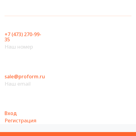
Перейти
к
содержимому
+7 (473) 270-99-
35
Наш номер
sale@proform.ru
Наш email
Вход
Регистрация