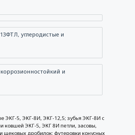
13ФТЛ, углеродистые и
й, коррозионностойкий и
е ЭКГ-5, ЭКГ-8И, ЭКГ-12,5; зубья ЭКГ-8И с
 ковшей ЭКГ-5, ЭКГ 8И петли, засовы,
ни щековых дробилок; футеровки конусных