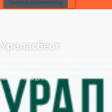
Смотреть все результаты
Ураласбест
Фасонное литье в песчаные формы и в формы по ЖСС 
коррозионностойкого и износостойкого чугуна ( масса 
углеродистых, низколегированных и высокомарганцов
тонн, клин-бабы до 5 тонн)