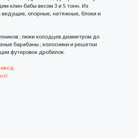
им клин-бабы весом 3 и 5 тонн. Из
 ведущие, опорные, натяжные, блоки и
ипников ; люки колодцев диаметром до
озные барабаны ; колосники и решетки
екции футеровок дробилок.
завод
ext