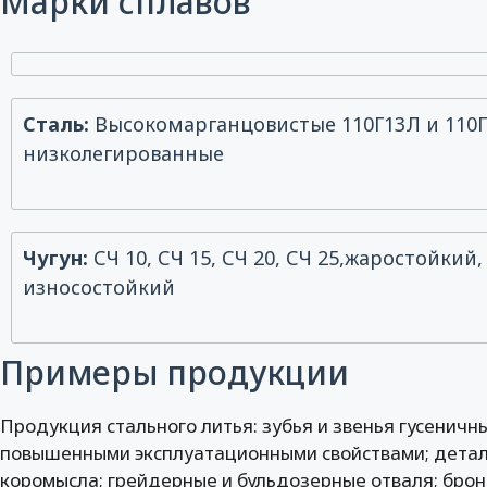
Марки сплавов
Сталь:
Высокомарганцовистые 110Г13Л и 110Г
низколегированные
Чугун:
СЧ 10, СЧ 15, СЧ 20, СЧ 25,жаростойки
износостойкий
Примеры продукции
Продукция стального литья: зубья и звенья гусеничны
повышенными эксплуатационными свойствами; детали
коромысла; грейдерные и бульдозерные отваля; бро