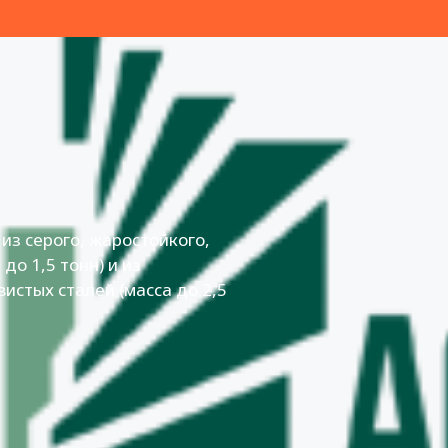
из серого, жаростойкого,
до 1,5 тонн) и из
истых сталей (масса до 2,5