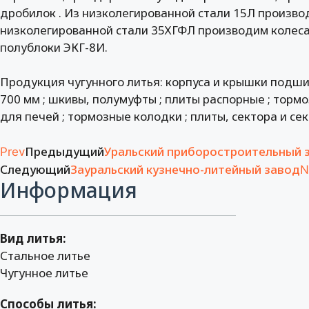
дробилок . Из низколегированной стали 15Л производ
низколегированной стали 35ХГФЛ производим колеса
полублоки ЭКГ-8И.
Продукция чугунного литья: корпуса и крышки подш
700 мм ; шкивы, полумуфты ; плиты распорные ; торм
для печей ; тормозные колодки ; плиты, сектора и с
Предыдущий
Уральский приборостроительный 
Prev
Следующий
Зауральский кузнечно-литейный завод
N
Информация
Вид литья:
Стальное литье
Чугунное литье
Способы литья: