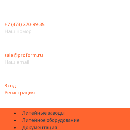
Перейти
к
содержимому
+7 (473) 270-99-35
Наш номер
sale@proform.ru
Наш email
Вход
Регистрация
Литейные заводы
Литейное оборудование
Документация