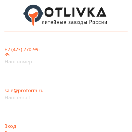
Перейти
к
содержимому
+7 (473) 270-99-
35
Наш номер
sale@proform.ru
Наш email
Вход