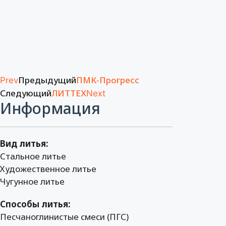
Предыдущий
ПМК-Прогресс
Prev
Следующий
ЛИТТЕХ
Next
Информация
Вид литья:
Стальное литье
Художественное литье
Чугунное литье
Способы литья:
Песчаноглинистые смеси (ПГС)