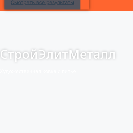
Смотреть все результаты
СтройЭлитМеталл
Художественная ковка и литье