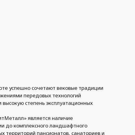
оте успешно сочетают вековые традиции
ижениями передовых технологий
и высокую степень эксплуатационных
итМеталл» является наличие
ции до комплексного ландшафтного
ых территорий пансионатов, санаториев и