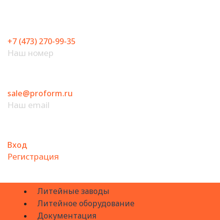
Перейти
к
содержимому
+7 (473) 270-99-35
Наш номер
sale@proform.ru
Наш email
Вход
Регистрация
Литейные заводы
Литейное оборудование
Документация