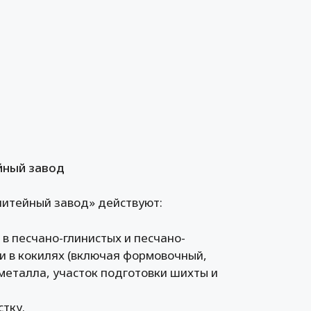
йный завод
литейный завод» действуют:
в песчано-глинистых и песчано-
и в кокилях (включая формовочный,
 металла, участок подготовки шихты и
тку.