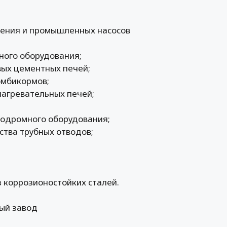
оения и промышленных насосов
ного оборудования;
ых цементных печей;
омбикормов;
нагревательных печей;
родромного оборудования;
тва трубных отводов;
з коррозионостойких сталей.