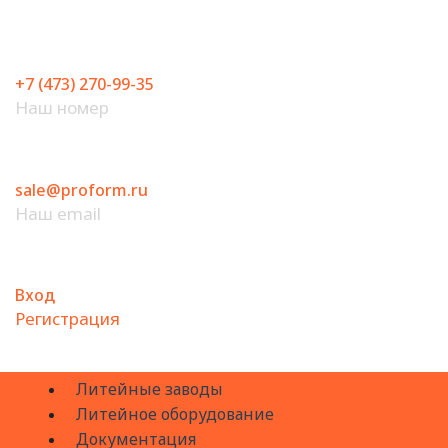
Перейти
к
содержимому
+7 (473) 270-99-35
Наш номер
sale@proform.ru
Наш email
Вход
Регистрация
Литейные заводы
Литейное оборудование
Документация