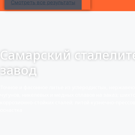
Смотреть все результаты
Самарский сталели
завод
Точное и фасонное литье из углеродистых, нержавею
чугунов, никелевых и медных сплавов на заказ; шихто
коррозионно-стойких сталей; литой кузнечно-прессо
оснастка