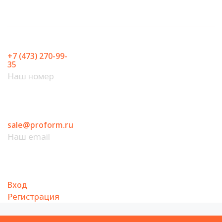
Перейти
к
содержимому
+7 (473) 270-99-
35
Наш номер
sale@proform.ru
Наш email
Вход
Регистрация