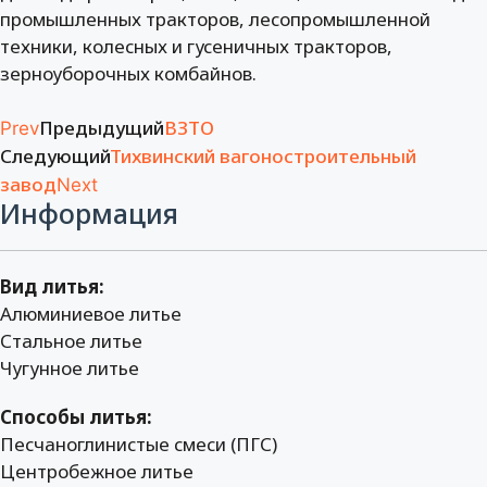
промышленных тракторов, лесопромышленной
техники, колесных и гусеничных тракторов,
зерноуборочных комбайнов.
Предыдущий
ВЗТО
Prev
Следующий
Тихвинский вагоностроительный
завод
Next
Информация
Вид литья:
Алюминиевое литье
Стальное литье
Чугунное литье
Способы литья:
Песчаноглинистые смеси (ПГС)
Центробежное литье