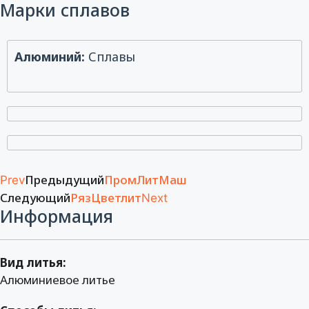
Марки сплавов
Алюминий:
Сплавы
Предыдущий
ПромЛитМаш
Prev
Следующий
РязЦветлит
Next
Информация
Вид литья:
Алюминиевое литье