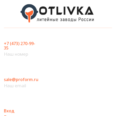
Перейти
к
содержимому
+7 (473) 270-99-
35
Наш номер
sale@proform.ru
Наш email
Вход