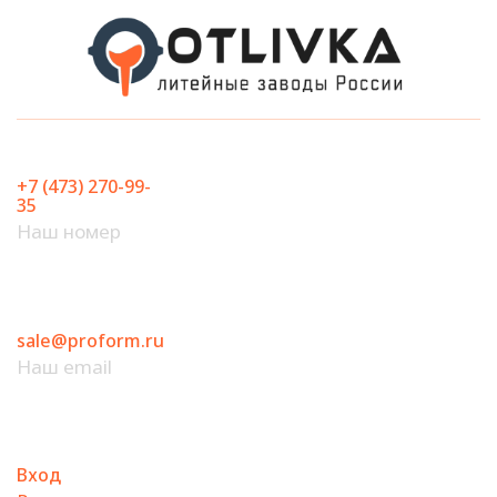
Перейти
к
содержимому
+7 (473) 270-99-
35
Наш номер
sale@proform.ru
Наш email
Вход