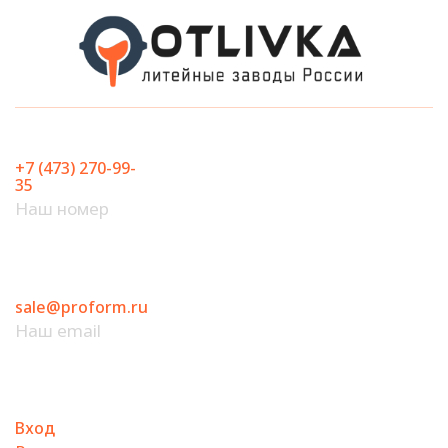
Перейти
к
содержимому
+7 (473) 270-99-
35
Наш номер
sale@proform.ru
Наш email
Вход