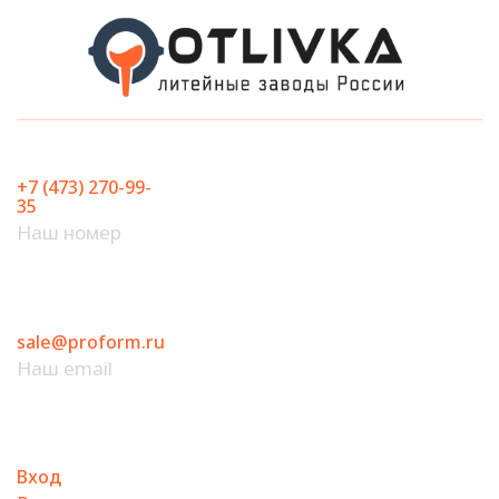
Перейти
к
содержимому
+7 (473) 270-99-
35
Наш номер
sale@proform.ru
Наш email
Вход