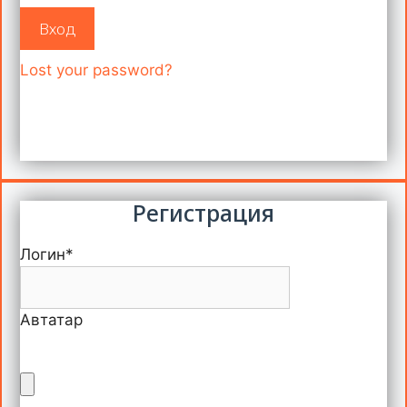
Вход
Lost your password?
Регистрация
Логин
*
Автатар