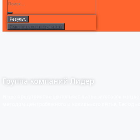
Результ.
Смотреть все результаты
Группа компаний Лидер
Наше предприятие выполняет литье заготовок из цв
методом центробежного и кокильного литья. Вес одной