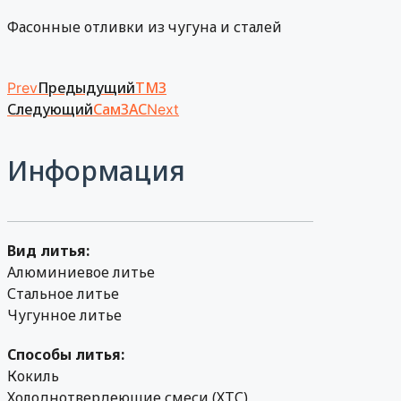
Фасонные отливки из чугуна и сталей
Предыдущий
ТМЗ
Prev
Следующий
СамЗАС
Next
Информация
Вид литья:
Алюминиевое литье
Стальное литье
Чугунное литье
Способы литья:
Кокиль
Холоднотвердеющие смеси (ХТС)