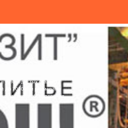
и углеродистых сталей,
ой до 7000 кг и размерами
рношахтного оборудования,