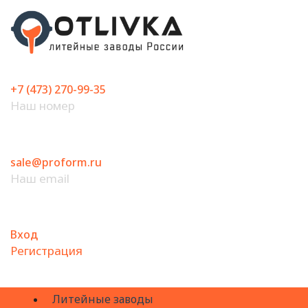
Перейти
к
содержимому
+7 (473) 270-99-35
Наш номер
sale@proform.ru
Наш email
Вход
Регистрация
Литейные заводы