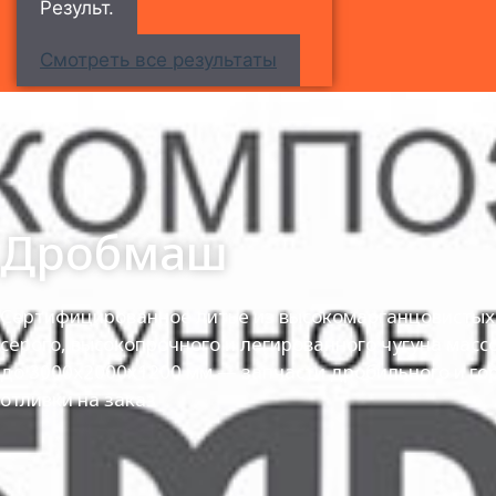
Результ.
Смотреть все результаты
Дробмаш
Сертифицированное литье из высокомарганцовистых 
серого, высокопрочного и легированного чугуна масс
до 3000х2000х1200 мм — запчасти дробильного и го
отливки на заказ