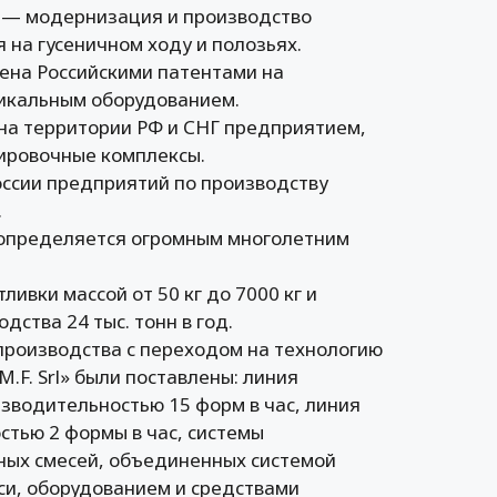
 — модернизация и производство
на гусеничном ходу и полозьях.
ена Российскими патентами на
уникальным оборудованием.
на территории РФ и СНГ предприятием,
ировочные комплексы.
оссии предприятий по производству
.
 определяется огромным многолетним
вки массой от 50 кг до 7000 кг и
ства 24 тыс. тонн в год.
роизводства с переходом на технологию
M.F. Srl» были поставлены: линия
зводительностью 15 форм в час, линия
стью 2 формы в час, системы
ных смесей, объединенных системой
си, оборудованием и средствами