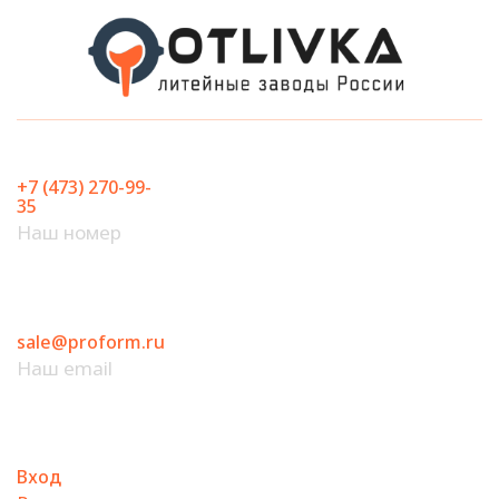
Перейти
к
содержимому
+7 (473) 270-99-
35
Наш номер
sale@proform.ru
Наш email
Вход