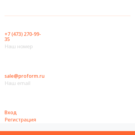
Перейти
к
содержимому
+7 (473) 270-99-
35
Наш номер
sale@proform.ru
Наш email
Вход
Регистрация