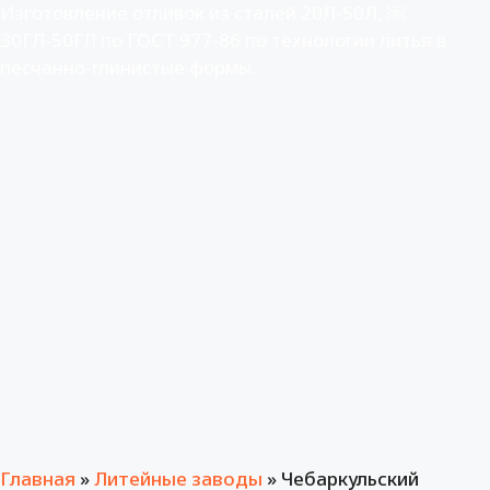
Изготовление отливок из сталей 20Л-50Л, ￼
30ГЛ-50ГЛ по ГОСТ 977-86 по технологии литья в
песчанно-глинистые формы.
Главная
»
Литейные заводы
»
Чебаркульский