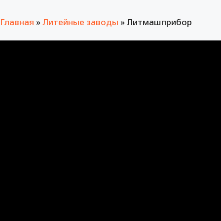
Главная
»
Литейные заводы
»
Литмашприбор