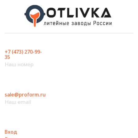
Перейти
к
содержимому
+7 (473) 270-99-
35
Наш номер
sale@proform.ru
Наш email
Вход