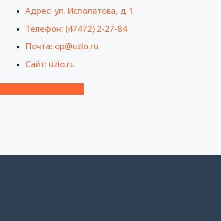
Адрес: ул. Исполатова, д 1
Телефон: (47472) 2-27-84
Почта: op@uzlo.ru
Сайт: uzlo.ru
Посмотреть на карте