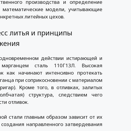
ственного производства и определение
уя математические модели, учитывающие
онкретных литейных цехов.
есс литья и принципы
жения
 одновременном действии истирающей и
я марганцем сталь 110Г13Л. Высокая
ак как начинают интенсивно протекать
ганца при соприкосновении с материалом
игар). Кроме того, в отливках, залитых
олбчатая) структура, следствием чего
ти отливок.
ой стали главным образом зависит от их
 создания направленного затвердевания