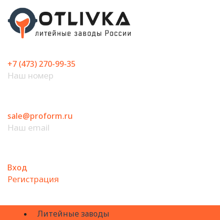
Перейти
к
содержимому
+7 (473) 270-99-35
Наш номер
sale@proform.ru
Наш email
Вход
Регистрация
Литейные заводы