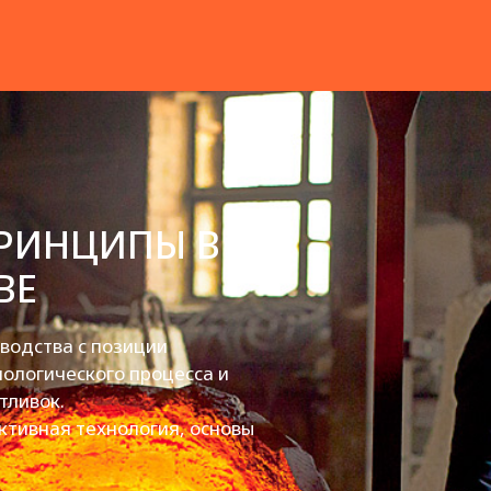
РИНЦИПЫ В
ВЕ
водства с позиции
ологического процесса и
тливок.
ктивная технология, основы