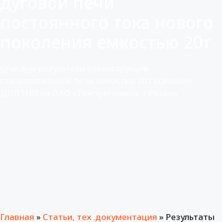
дуговой печи
постоянного тока нового
поколения емкостью 20т
Описаны результаты реконструкции
сталеплавильной печи емкостью 20т освоения
ДППТНП на ОАО «Тяжпрессмаш», г.Рязань
Главная
»
Статьи, тех .документация
»
Результаты