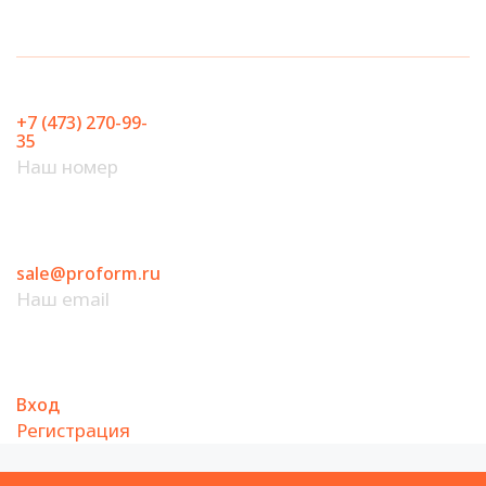
Перейти
к
содержимому
+7 (473) 270-99-
35
Наш номер
sale@proform.ru
Наш email
Вход
Регистрация