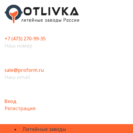
Перейти
к
содержимому
+7 (473) 270-99-35
Наш номер
sale@proform.ru
Наш email
Вход
Регистрация
Литейные заводы