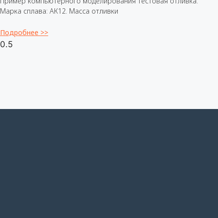
Пример компьютерного моделирования тестовая отливка.
Марка сплава: АК12. Масса отливки
Подробнее >>