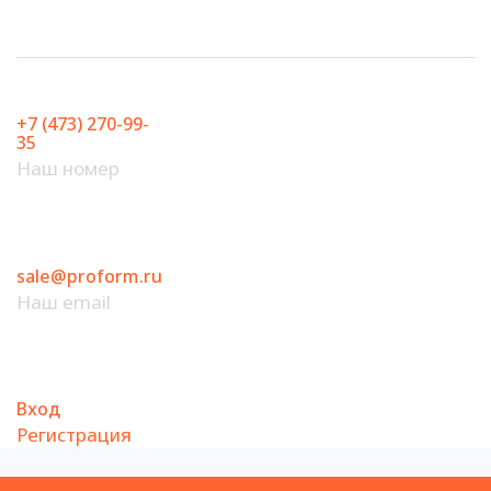
Перейти
к
содержимому
+7 (473) 270-99-
35
Наш номер
sale@proform.ru
Наш email
Вход
Регистрация