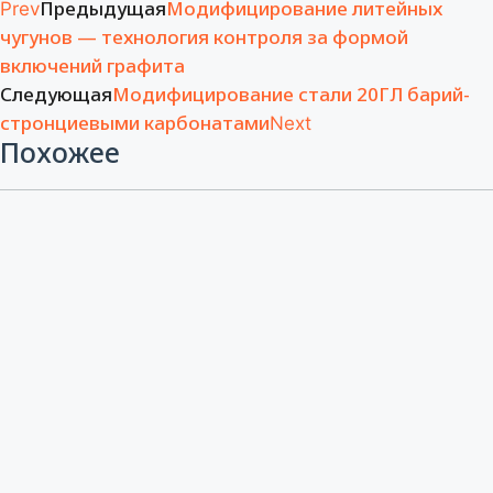
Предыдущая
Модифицирование литейных
Prev
чугунов — технология контроля за формой
включений графита
Следующая
Модифицирование стали 20ГЛ барий-
стронциевыми карбонатами
Next
Похожее